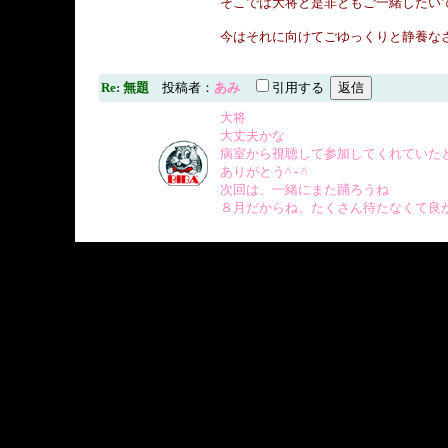
そこでは大将と是非ともご一緒したい
今はそれに向けてごゆっくりと静養な
Re: 無題
投稿者：
あみ
引用する
大将
大丈夫かな
病室から視聴して参加してくれていた
ありがとう^ - ^
次回は、一緒にまた踊ろうね
８月だからね、たくさん待たなくて良かっ