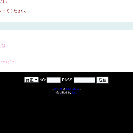
です。
さってください。
とは、
た^ ^
NO:
PASS:
-
KENT
&
MakiMaki
-
Modified by
isso