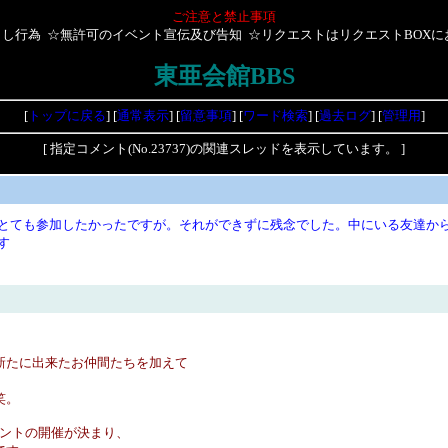
ご注意と禁止事項
し行為 ☆無許可のイベント宣伝及び告知 ☆リクエストはリクエストBOX
東亜会館BBS
[
トップに戻る
] [
通常表示
] [
留意事項
] [
ワード検索
] [
過去ログ
] [
管理用
]
[ 指定コメント(No.23737)の関連スレッドを表示しています。 ]
とても参加したかったですが。それができずに残念でした。中にいる友達から
す
新たに出来たお仲間たちを加えて
笑。
ベントの開催が決まり、