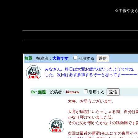
☆中傷やあら
無題
投稿者：
大将です
引用する
みなさん。昨日は大変お疲れ様だったようですね。
した。次回は必ず参加するぞーと思ってまーーーー
Re: 無題
投稿者：
kintaro
引用する
大将、お早うございます。
大将が病院にいらっしゃる間、自分は
かなり弾けていました笑。
そのためか朝からかなりの筋肉痛です
次回は最後の新宿FACEにての東亜イ