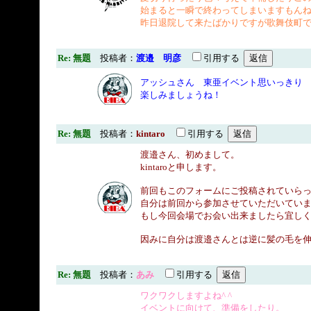
始まると一瞬で終わってしまいますもん
昨日退院して来たばかりですが歌舞伎町
Re: 無題
投稿者：
渡邉 明彦
引用する
アッシュさん 東亜イベント思いっきり
楽しみましょうね！
Re: 無題
投稿者：
kintaro
引用する
渡邉さん、初めまして。
kintaroと申します。
前回もこのフォームにご投稿されていら
自分は前回から参加させていただいてい
もし今回会場でお会い出来ましたら宜し
因みに自分は渡邉さんとは逆に髪の毛を
Re: 無題
投稿者：
あみ
引用する
ワクワクしますよね^ ^
イベントに向けて、準備をしたり。