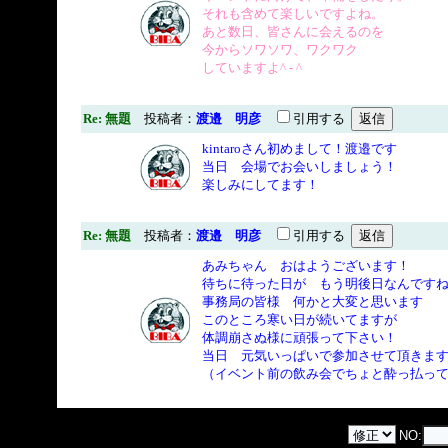
それも含めて楽しいですよね。
あと数日、皆さんに会えるのを
今からソワソワ、ワクワク
していますよ^ - ^
Re: 無題
投稿者：
渡邉 明彦
引用する
kintaroさん初めまして！渡邉です
当日 会場でお会いしましょう！
楽しみにしてます！
Re: 無題
投稿者：
渡邉 明彦
引用する
あみちゃん おはようございます！
待ちに待った日が もう明後日なんです
事務局の皆様 何かと大変と思います
このところ寒い日が続いてますが
体調崩さぬ様に頑張って下さい！
当日 元気いっぱいで参加させて頂きま
（イベント前の飲み会でちょと酔っ払っ
NO: