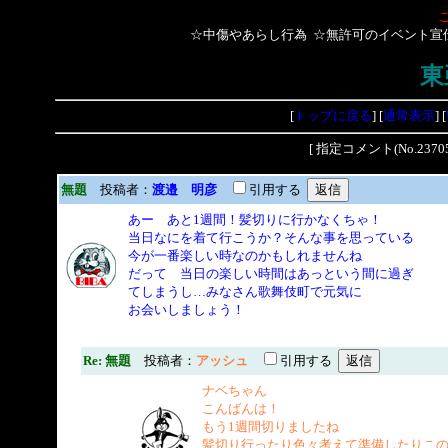
☆中傷やあらし行為 ☆無許可のイベント宣
東
[
トップに戻る
] [
通常表示
] [
[ 指定コメント(No.2
無題
投稿者：
渡邉 明彦
引用する
あー あと1週間！髪切りに行かなくちゃ！
当日なにを着て行こうか？そんな事を思っている
今が一番楽しい時なのかもしれませんね
だって 当日の楽しい時間はあっという間に過ぎ
てしまうし…みなさん歌舞伎町で元気に
お会いしましょう！
Re: 無題
投稿者：
アッシュ
引用する
ナベちゃん
こんばんは！
もう1週間切りましたね
髪切り行ったり色々考えて準備したりこ