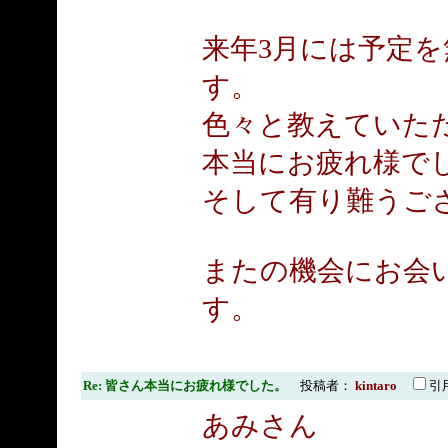
来年3月には予定
す。
色々と教えていた
本当にお疲れ様で
そして有り難うご
またの機会にお会
す。
Re: 皆さん本当にお疲れ様でした。
投稿者：
kintaro
引
あみさん