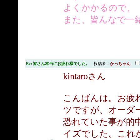
よくかかるので、
また、皆んなで一緒に
Re: 皆さん本当にお疲れ様でした。
投稿者：
かっちゃん
kintaroさん
こんばんは。お疲れ
ツですが、オーダ
恐れていた事が的
イズでした。これ