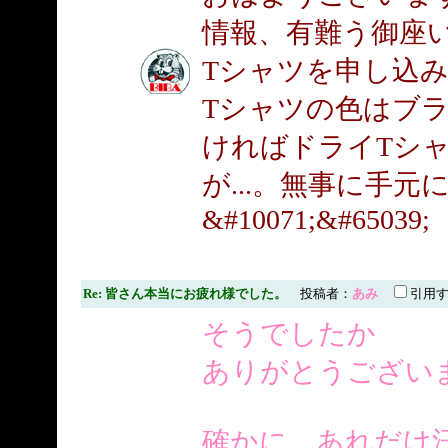
情報、有難う御座い
Tシャツを申し込みました
Tシャツの色はブ
ければドライTシ
が...。無事に手
&#10071;&#65039;
Re: 皆さん本当にお疲れ様でした。
投稿者：
あみ
引用
そうでしたか
ありがとうございます
確かに、あれだけ