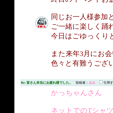
同じお一人様参加
ご一緒に楽しく踊
今日はごゆっくり
また来年3月にお
色々と有難うござ
Re: 皆さん本当にお疲れ様でした。
投稿者：
あみ
引用
かっちゃんさん
ネットでのTシャ