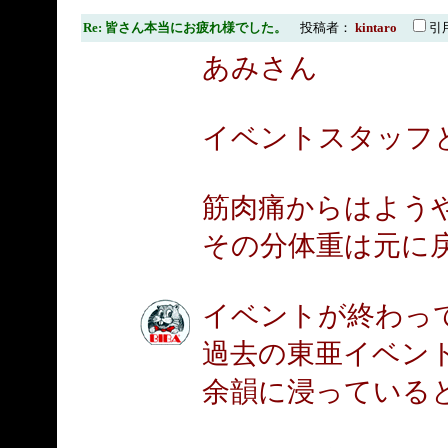
Re: 皆さん本当にお疲れ様でした。
投稿者：
kintaro
引
あみさん
イベントスタッフ
筋肉痛からはよう
その分体重は元に
イベントが終わっ
過去の東亜イベン
余韻に浸っている