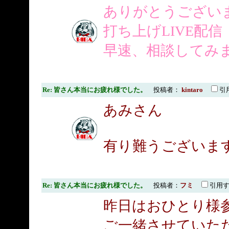
ありがとうございます
打ち上げLIVE配信
早速、相談してみま
Re: 皆さん本当にお疲れ様でした。
投稿者：
kintaro
引
あみさん
有り難うございま
Re: 皆さん本当にお疲れ様でした。
投稿者：
フミ
引用
昨日はおひとり様
ご一緒させていた