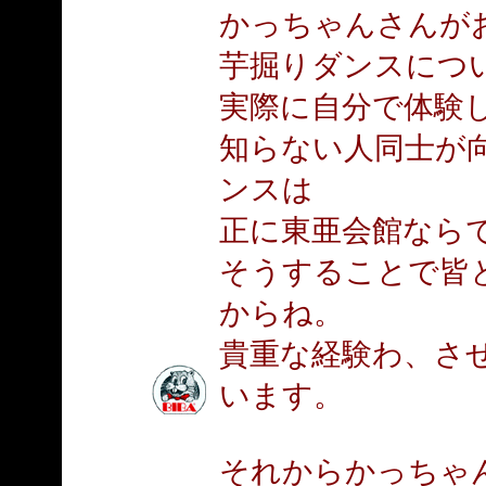
かっちゃんさんが
芋掘りダンスにつ
実際に自分で体験
知らない人同士が
ンスは
正に東亜会館なら
そうすることで皆
からね。
貴重な経験わ、さ
います。
それからかっちゃ