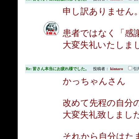
申し訳ありません
患者ではなく「感
大変失礼いたしま
Re: 皆さん本当にお疲れ様でした。
投稿者：
kintaro
引
かっちゃんさん
改めて先程の自分
大変失礼致しまし
それから自分はたま