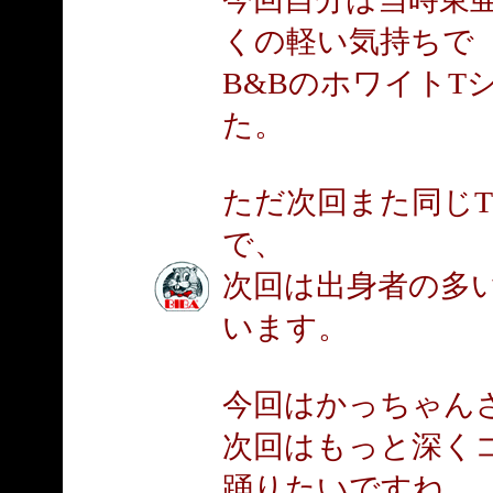
くの軽い気持ちで
B&BのホワイトT
た。
ただ次回また同じ
で、
次回は出身者の多い
います。
今回はかっちゃん
次回はもっと深く
踊りたいですね。