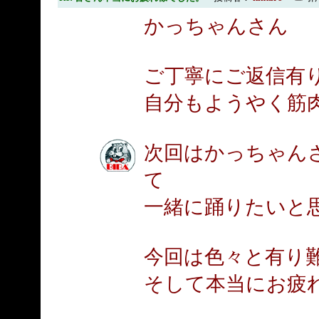
かっちゃんさん
ご丁寧にご返信有
自分もようやく筋
次回はかっちゃんさ
て
一緒に踊りたいと
今回は色々と有り
そして本当にお疲