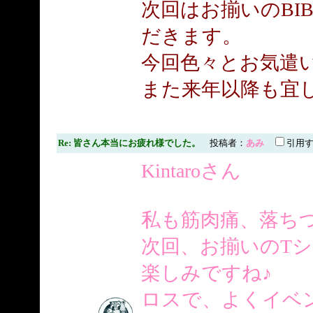
次回はお揃いのBI
だきます。
今回色々とお気遣
また来年以降も宜
Re: 皆さん本当にお疲れ様でした。
投稿者：
あみ
引用
Kintaroさん
私も筋肉痛、落ちつき
次回、お揃いのT
楽しみですね♪
ロスで、よくイベ