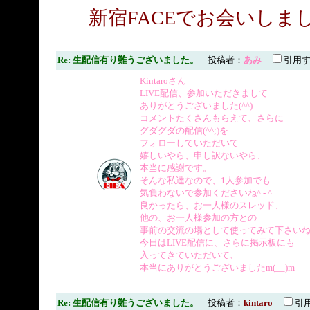
新宿FACEでお会いしま
Re: 生配信有り難うございました。
投稿者：
あみ
引用
Kintaroさん
LIVE配信、参加いただきまして
ありがとうございました(^^)
コメントたくさんもらえて、さらに
グダグダの配信(^^;)を
フォローしていただいて
嬉しいやら、申し訳ないやら、
本当に感謝です。
そんな私達なので、1人参加でも
気負わないで参加くださいね^ - ^
良かったら、お一人様のスレッド、
他の、お一人様参加の方との
事前の交流の場として使ってみて下さいね
今日はLIVE配信に、さらに掲示板にも
入ってきていただいて、
本当にありがとうございましたm(__)m
Re: 生配信有り難うございました。
投稿者：
kintaro
引