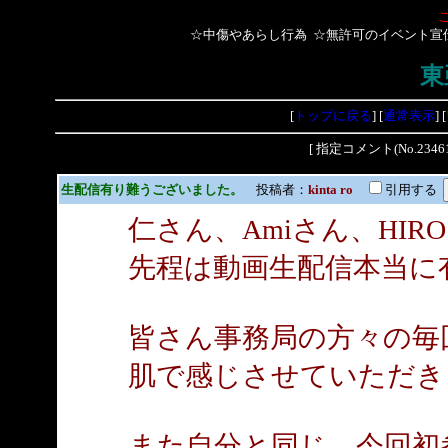
☆中傷やあらし行為 ☆無許可のイベント宣
東
[
トップに戻る
] [
通常表示
] [
[ 指定コメント(No.2
生配信有り難うございました。
投稿者：
kinta ro
引用する
仁さん、Amiさん、HIR
先程は動画生配信本当に
皆さん事務局の方々の毎
肌で感じさせていただき
また自分と同じ、今回初