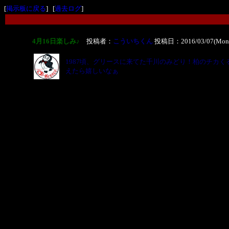
[
掲示板に戻る
] [
過去ログ
]
4月16日楽しみ♪
投稿者：
こういちくん
投稿日：2016/03/07(Mon)
1987頃、グリースに来てた千川のみどり！柏のチカ
えたら嬉しいなぁ