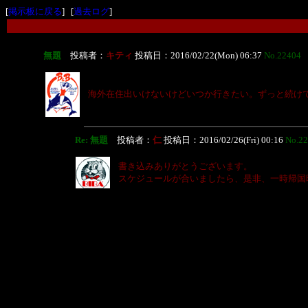
[
掲示板に戻る
] [
過去ログ
]
無題
投稿者：
キティ
投稿日：2016/02/22(Mon) 06:37
No.22404
海外在住出いけないけどいつか行きたい。ずっと続け
Re: 無題
投稿者：
仁
投稿日：2016/02/26(Fri) 00:16
No.2
書き込みありがとうございます。
スケジュールが合いましたら、是非、一時帰国